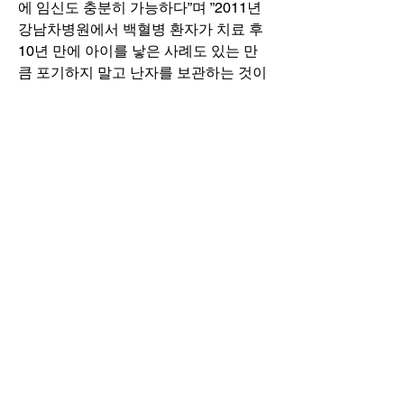
에 임신도 충분히 가능하다”며 ”2011년 
강남차병원에서 백혈병 환자가 치료 후 
10년 만에 아이를 낳은 사례도 있는 만
큼 포기하지 말고 난자를 보관하는 것이 
필요하다”고 덧붙였다.
<건강이 보이는 대한민국 대표 의료, 건
강 신문 ⓒ 메디컬투데이
(
www.mdtoday.co.kr),
 무단전재 및 재배
포금지>
출처 
: 
http://news.donga.com/3/all/20160404
/77393911/1
 동아일보
0
0
65
Rédigez un commentaire...